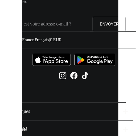
mesure.
notre
site.
Vous
pouvez
ENVOYER
autoriser
tous
les
France
|
Français
|
€ EUR
cookies
ou
les
gérer
individuellement
dans
vos
paramètres
de
cookies.
Marques
En
savoir
plus
Société
via