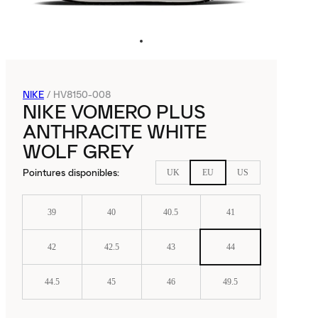
NIKE
/
HV8150-008
NIKE VOMERO PLUS
ANTHRACITE WHITE
WOLF GREY
Pointures disponibles
:
UK
EU
US
39
40
40.5
41
42
42.5
43
44
44.5
45
46
49.5