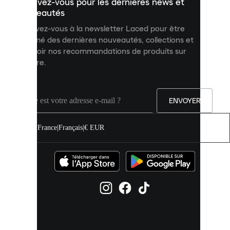
Inscrivez-vous pour les dernières news et
contenu
personnalisé
nouveautés
et
Inscrivez-vous à la newsletter Laced pour être
améliorer
informé des dernières nouveautés, collections et
votre
expérience
recevoir nos recommandations de produits sur
sur
mesure.
notre
site.
Vous
pouvez
ENVOYER
autoriser
tous
les
France
|
Français
|
€ EUR
cookies
ou
les
gérer
individuellement
dans
vos
paramètres
de
cookies.