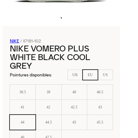
NIKE
/
II7181-102
NIKE VOMERO PLUS
WHITE BLACK COOL
GREY
Pointures disponibles
:
UK
EU
US
38.5
39
40
40.5
41
42
42.5
43
44
44.5
45
45.5
46
47.5