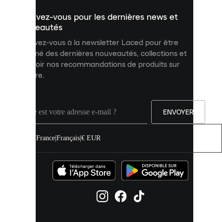
un
Inscrivez-vous pour les dernières news et
contenu
personnalisé
nouveautés
et
Inscrivez-vous à la newsletter Laced pour être
améliorer
informé des dernières nouveautés, collections et
votre
expérience
recevoir nos recommandations de produits sur
sur
mesure.
notre
site.
Vous
pouvez
ENVOYER
autoriser
tous
les
France
|
Français
|
€ EUR
cookies
ou
les
gérer
individuellement
dans
vos
paramètres