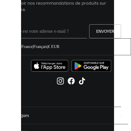
expérience
recevoir nos recommandations de produits sur
sur
mesure.
notre
site.
Vous
pouvez
ENVOYER
autoriser
tous
les
France
|
Français
|
€ EUR
cookies
ou
les
gérer
individuellement
dans
vos
paramètres
de
cookies.
Marques
En
savoir
plus