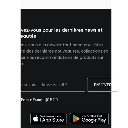
utilisés
pour
vous
présenter
un
Inscrivez-vous pour les dernières news et
contenu
personnalisé
nouveautés
et
Inscrivez-vous à la newsletter Laced pour être
améliorer
informé des dernières nouveautés, collections et
votre
expérience
recevoir nos recommandations de produits sur
sur
mesure.
notre
site.
Vous
pouvez
ENVOYER
autoriser
tous
les
France
|
Français
|
€ EUR
cookies
ou
les
gérer
individuellement