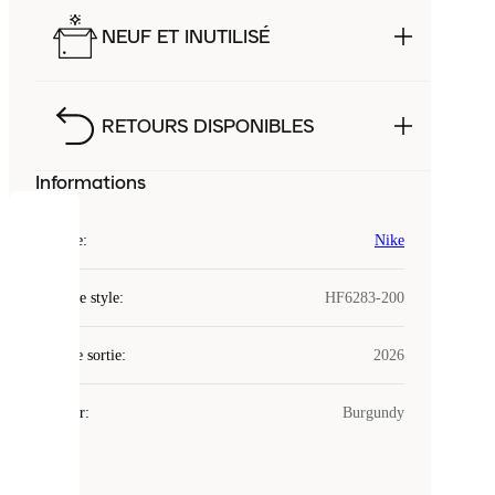
NEUF ET INUTILISÉ
RETOURS DISPONIBLES
Informations
COOKIES
Marque
:
Nike
Laced
Code de style
:
HF6283-200
utilise
des
Date de sortie
cookies.
:
2026
Les
cookies
Couleur
:
Burgundy
sont
de
petits
fichiers