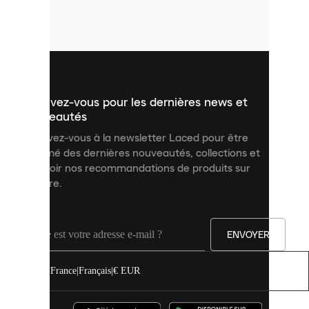
petits
fichiers
utilisés
pour
vous
présenter
un
Inscrivez-vous pour les dernières news et
contenu
personnalisé
nouveautés
et
Inscrivez-vous à la newsletter Laced pour être
améliorer
informé des dernières nouveautés, collections et
votre
expérience
recevoir nos recommandations de produits sur
sur
mesure.
notre
site.
Vous
pouvez
ENVOYER
autoriser
tous
les
France
|
Français
|
€ EUR
cookies
ou