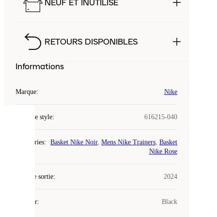
NEUF ET INUTILISÉ
RETOURS DISPONIBLES
Informations
Marque
:
Nike
Code de style
:
616215-040
COOKIES
Catégories
:
Basket Nike Noir
,
Mens Nike Trainers
,
Basket
Laced
Nike Rose
utilise
des
Date de sortie
cookies.
:
2024
Les
cookies
Couleur
:
Black
sont
de