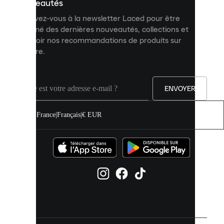
personnalisé
nouveautés
et
Inscrivez-vous à la newsletter Laced pour être
améliorer
informé des dernières nouveautés, collections et
votre
expérience
recevoir nos recommandations de produits sur
sur
mesure.
notre
site.
Vous
pouvez
ENVOYER
autoriser
tous
les
France
|
Français
|
€ EUR
cookies
ou
les
gérer
individuellement
dans
vos
paramètres
de
cookies.