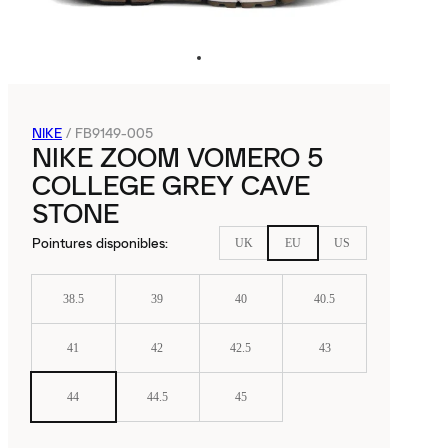
NIKE
/
FB9149-005
NIKE ZOOM VOMERO 5
COLLEGE GREY CAVE
STONE
Pointures disponibles
:
UK
EU
US
38.5
39
40
40.5
41
42
42.5
43
44
44.5
45