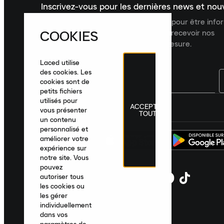
Inscrivez-vous pour les dernières news et no
Inscrivez-vous à la newsletter Laced pour être inf
COOKIES
dernières nouveautés, collections et recevoir nos
recommandations de produits sur mesure.
Laced utilise
des cookies. Les
cookies sont de
petits fichiers
utilisés pour
ACCEPTER
France
|
Français
|
€ EUR
vous présenter
TOUT
un contenu
personnalisé et
améliorer votre
expérience sur
notre site. Vous
pouvez
autoriser tous
les cookies ou
les gérer
individuellement
dans vos