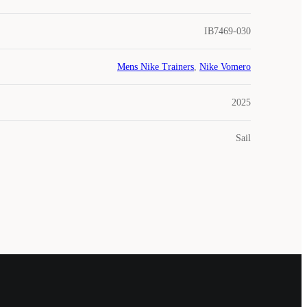
IB7469-030
Mens Nike Trainers
,
Nike Vomero
2025
Sail