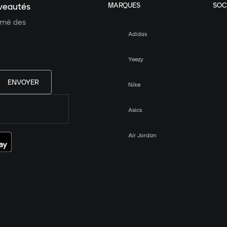
MARQUES
SOC
uveautés
ormé des
Adidas
Yeezy
ENVOYER
Nike
Asics
Air Jordan