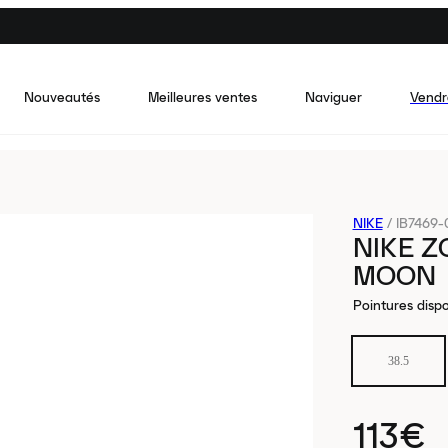
Nouveautés
Meilleures ventes
Naviguer
Vendr
NIKE
/
IB7469-
NIKE 
MOON
Pointures dispo
38.5
113€