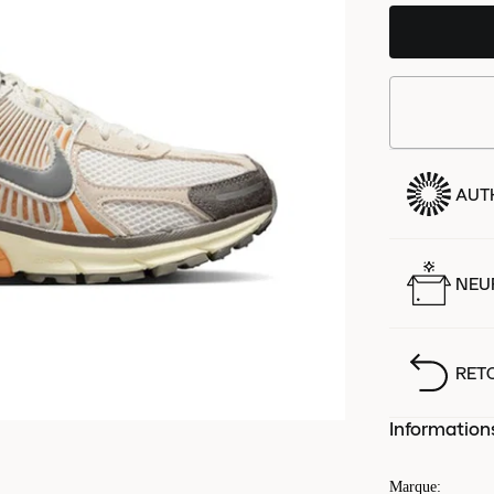
AUT
NEUF
RET
Information
Marque
: