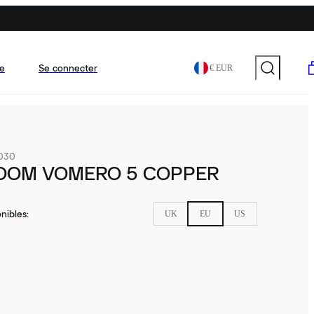
e
Se connecter
€ EUR
030
ZOOM VOMERO 5 COPPER
nibles
:
UK
EU
US