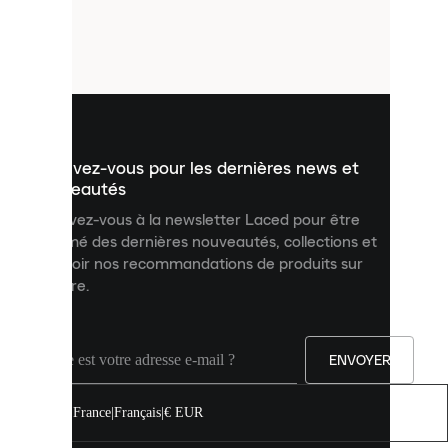
de
petits
fichiers
utilisés
pour
vous
présenter
un
Inscrivez-vous pour les dernières news et
contenu
personnalisé
nouveautés
et
Inscrivez-vous à la newsletter Laced pour être
améliorer
informé des dernières nouveautés, collections et
votre
expérience
recevoir nos recommandations de produits sur
sur
mesure.
notre
site.
Vous
pouvez
ENVOYER
autoriser
tous
les
France
|
Français
|
€ EUR
cookies