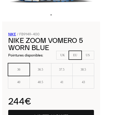
NIKE
/
FB9149-400
NIKE ZOOM VOMERO 5
WORN BLUE
Pointures disponibles
:
UK
EU
US
36
36.5
37.5
38.5
40
40.5
41
43
244€