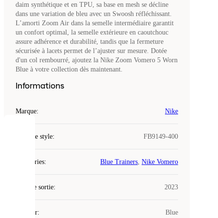
daim synthétique et en TPU, sa base en mesh se décline
dans une variation de bleu avec un Swoosh réfléchissant.
L’amorti Zoom Air dans la semelle intermédiaire garantit
un confort optimal, la semelle extérieure en caoutchouc
assure adhérence et durabilité, tandis que la fermeture
sécurisée à lacets permet de l’ajuster sur mesure. Dotée
d'un col rembourré, ajoutez la Nike Zoom Vomero 5 Worn
Blue à votre collection dès maintenant.
Informations
Marque
:
Nike
COOKIES
Code de style
:
FB9149-400
Laced
Catégories
:
Blue Trainers
,
Nike Vomero
utilise
des
Date de sortie
cookies.
:
2023
Les
cookies
Couleur
:
Blue
sont