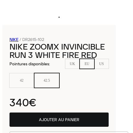
NIKE
/
DR2615-102
NIKE ZOOMX INVINCIBLE
RUN 3 WHITE FIRE RED
Pointures disponibles
:
UK
EU
US
42
42.5
340€
AJOUTER AU PANIER