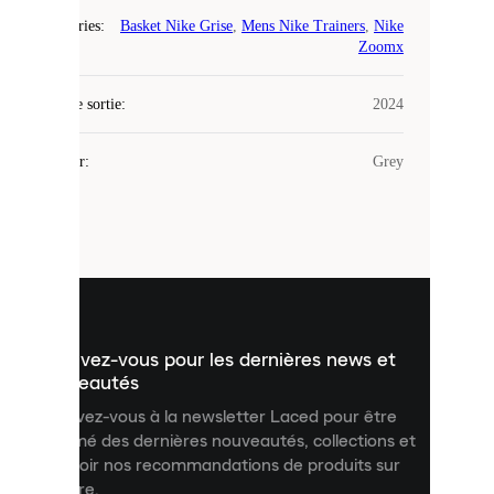
Catégories
:
Basket Nike Grise
,
Mens Nike Trainers
,
Nike
Laced
Zoomx
utilise
des
Date de sortie
cookies.
:
2024
Les
cookies
Couleur
:
Grey
sont
de
petits
fichiers
utilisés
pour
vous
présenter
un
Inscrivez-vous pour les dernières news et
contenu
personnalisé
nouveautés
et
Inscrivez-vous à la newsletter Laced pour être
améliorer
informé des dernières nouveautés, collections et
votre
expérience
recevoir nos recommandations de produits sur
sur
mesure.