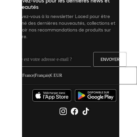
Inscrivez-vous pour les dernières news et
contenu
personnalisé
nouveautés
et
Inscrivez-vous à la newsletter Laced pour être
améliorer
informé des dernières nouveautés, collections et
votre
expérience
recevoir nos recommandations de produits sur
sur
mesure.
notre
site.
Vous
pouvez
ENVOYER
autoriser
tous
les
France
|
Français
|
€ EUR
cookies
ou
les
gérer
individuellement
dans
vos
paramètres
de
cookies.