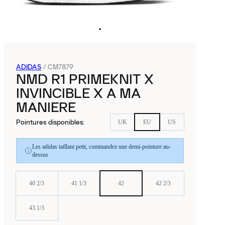
ADIDAS
/
CM7879
NMD R1 PRIMEKNIT X
INVINCIBLE X A MA
MANIERE
Pointures disponibles
:
UK
EU
US
Les adidas taillant petit, commandez une demi-pointure au-
dessus
40 2/3
41 1/3
42
42 2/3
43 1/3