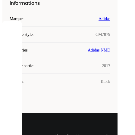
Informations
Marque
:
Adidas
COOKIES
Code de style
:
CM7879
Laced
Catégories
:
Adidas NMD
utilise
des
Date de sortie
cookies.
:
2017
Les
cookies
Couleur
:
Black
sont
de
petits
fichiers
utilisés
pour
vous
présenter
un