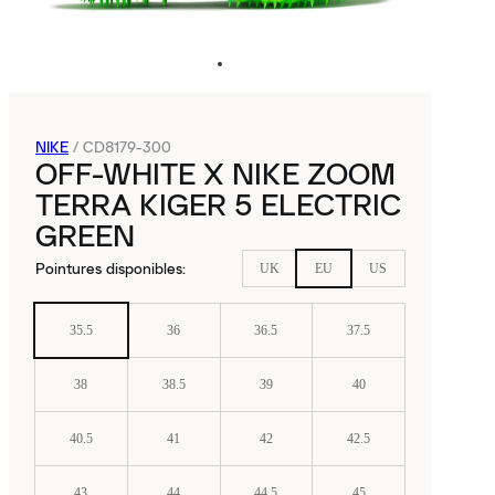
NIKE
/
CD8179-300
OFF-WHITE X NIKE ZOOM
TERRA KIGER 5 ELECTRIC
GREEN
Pointures disponibles
:
UK
EU
US
35.5
36
36.5
37.5
38
38.5
39
40
40.5
41
42
42.5
43
44
44.5
45