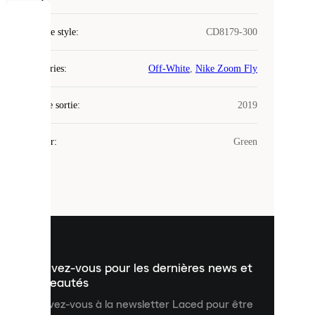
COOKIES
Code de style
:
CD8179-300
Laced
Catégories
:
Off-White
,
Nike Zoom Fly
utilise
des
Date de sortie
cookies.
:
2019
Les
cookies
Couleur
:
Green
sont
de
petits
fichiers
utilisés
pour
vous
présenter
un
Inscrivez-vous pour les dernières news et
contenu
personnalisé
nouveautés
et
Inscrivez-vous à la newsletter Laced pour être
améliorer