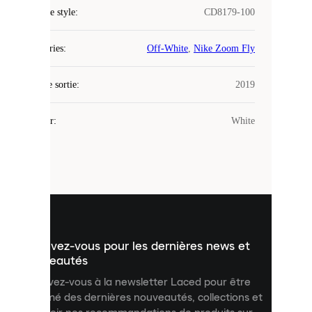
COOKIES
Code de style
:
CD8179-100
Laced
Catégories
:
Off-White
,
Nike Zoom Fly
utilise
des
Date de sortie
cookies.
:
2019
Les
cookies
Couleur
:
White
sont
de
petits
fichiers
utilisés
pour
vous
présenter
un
Inscrivez-vous pour les dernières news et
contenu
personnalisé
nouveautés
et
Inscrivez-vous à la newsletter Laced pour être
améliorer
informé des dernières nouveautés, collections et
votre
expérience