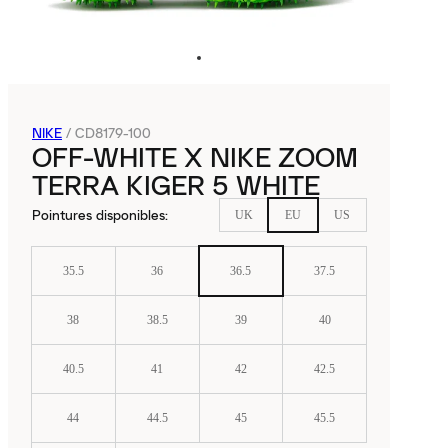
NIKE
/
CD8179-100
OFF-WHITE X NIKE ZOOM
TERRA KIGER 5 WHITE
Pointures disponibles
:
UK
EU
US
35.5
36
36.5
37.5
38
38.5
39
40
40.5
41
42
42.5
44
44.5
45
45.5