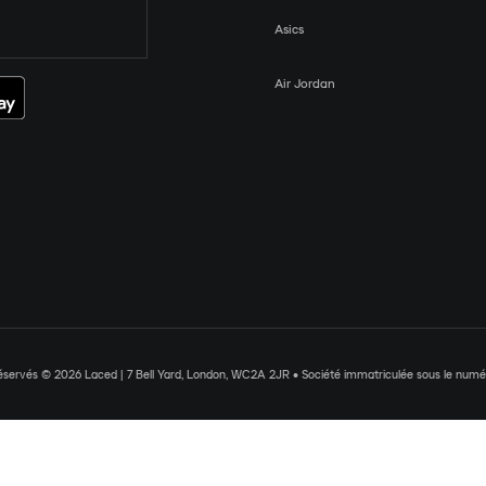
Asics
Air Jordan
réservés © 2026 Laced | 7 Bell Yard, London, WC2A 2JR • Société immatriculée sous le nu