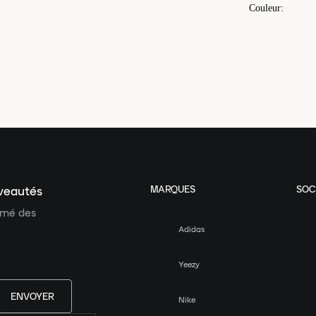
Couleur
:
MARQUES
SOC
uveautés
ormé des
Adidas
Yeezy
ENVOYER
Nike