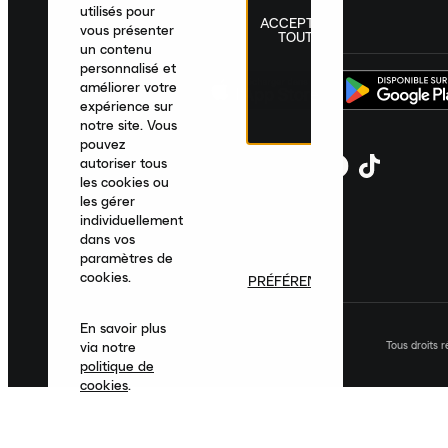
utilisés pour
ACCEPTER
France
|
Français
|
€ EUR
vous présenter
TOUT
un contenu
personnalisé et
améliorer votre
expérience sur
notre site. Vous
pouvez
autoriser tous
les cookies ou
les gérer
individuellement
dans vos
paramètres de
cookies.
PRÉFÉRENCES
En savoir plus
Tous droits 
via notre
politique de
cookies
.