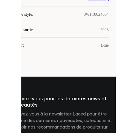
Laced
Code de style
:
3WF10024664
utilise
des
Date de sortie
cookies.
:
2026
Les
cookies
Couleur
:
Blue
sont
de
petits
fichiers
utilisés
pour
vous
présenter
un
Inscrivez-vous pour les dernières news et
contenu
personnalisé
nouveautés
et
Inscrivez-vous à la newsletter Laced pour être
améliorer
informé des dernières nouveautés, collections et
votre
expérience
recevoir nos recommandations de produits sur
sur