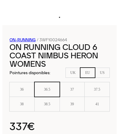
ON-RUNNING
/
3WF10024664
ON RUNNING CLOUD 6
COAST NIMBUS HERON
WOMENS
Pointures disponibles
:
UK
EU
US
36
36.5
37
37.5
38
38.5
39
41
337€