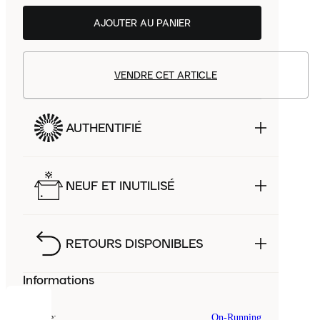
AJOUTER AU PANIER
VENDRE CET ARTICLE
AUTHENTIFIÉ
NEUF ET INUTILISÉ
RETOURS DISPONIBLES
Informations
COOKIES
Marque
:
On-Running