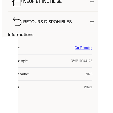
NEUF ET INUTILISÉ
RETOURS DISPONIBLES
Informations
COOKIES
Marque
:
On-Running
Laced
Code de style
:
3WF10044128
utilise
des
Date de sortie
cookies.
:
2025
Les
cookies
Couleur
:
White
sont
de
petits
fichiers
utilisés
pour