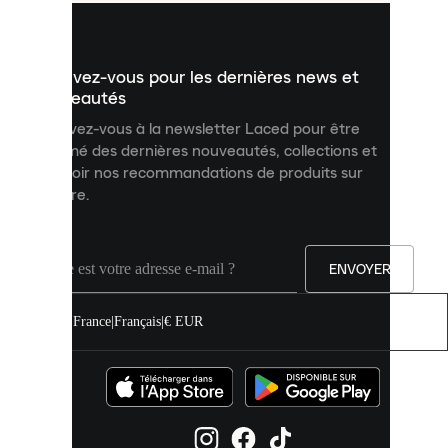
vous
présenter
un
Inscrivez-vous pour les dernières news et
contenu
personnalisé
nouveautés
et
Inscrivez-vous à la newsletter Laced pour être
améliorer
informé des dernières nouveautés, collections et
votre
expérience
recevoir nos recommandations de produits sur
sur
mesure.
notre
site.
Vous
pouvez
ENVOYER
autoriser
tous
les
France
|
Français
|
€ EUR
cookies
ou
les
gérer
individuellement
dans