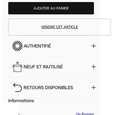
AJOUTER AU PANIER
VENDRE CET ARTICLE
AUTHENTIFIÉ
NEUF ET INUTILISÉ
RETOURS DISPONIBLES
Informations
COOKIES
Marque
:
On-Running