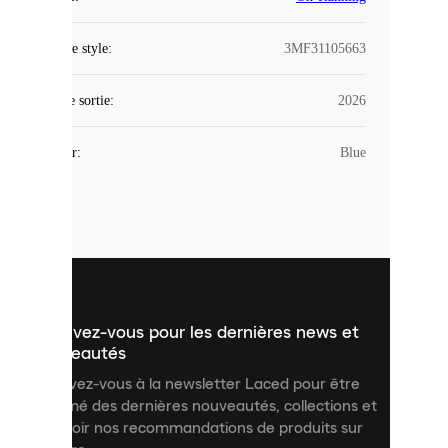
Laced
Code de style
:
3MF31105663
utilise
des
Date de sortie
cookies.
:
2026
Les
cookies
Couleur
:
Blue
sont
de
petits
fichiers
utilisés
pour
vous
présenter
un
Inscrivez-vous pour les dernières news et
contenu
personnalisé
nouveautés
et
Inscrivez-vous à la newsletter Laced pour être
améliorer
informé des dernières nouveautés, collections et
votre
expérience
recevoir nos recommandations de produits sur
sur