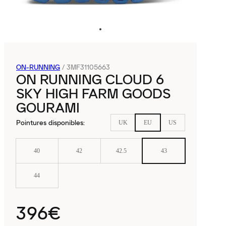
ON-RUNNING
/
3MF31105663
ON RUNNING CLOUD 6
SKY HIGH FARM GOODS
GOURAMI
Pointures disponibles
:
UK
EU
US
40
42
42.5
43
44
396€