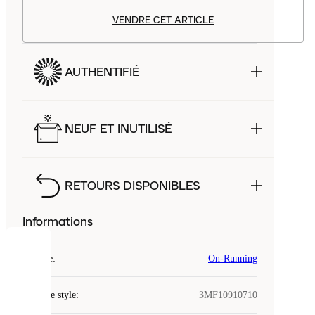
VENDRE CET ARTICLE
AUTHENTIFIÉ
NEUF ET INUTILISÉ
RETOURS DISPONIBLES
Informations
COOKIES
Marque
:
On-Running
Laced
Code de style
:
3MF10910710
utilise