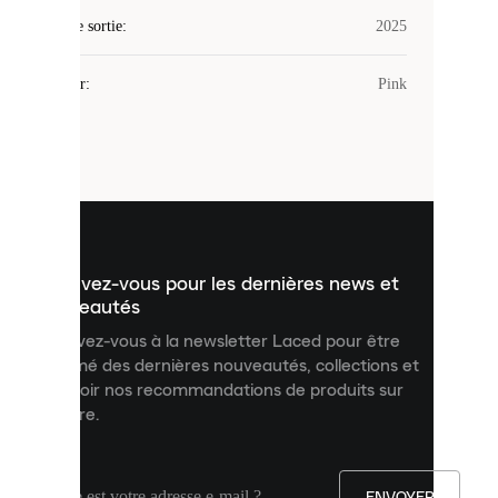
des
Date de sortie
cookies.
:
2025
Les
cookies
Couleur
:
Pink
sont
de
petits
fichiers
utilisés
pour
vous
présenter
un
Inscrivez-vous pour les dernières news et
contenu
personnalisé
nouveautés
et
Inscrivez-vous à la newsletter Laced pour être
améliorer
informé des dernières nouveautés, collections et
votre
expérience
recevoir nos recommandations de produits sur
sur
mesure.
notre
site.
Vous
pouvez
ENVOYER