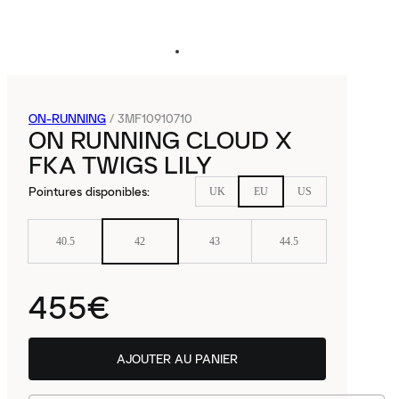
ON-RUNNING
/
3MF10910710
ON RUNNING CLOUD X
FKA TWIGS LILY
Pointures disponibles
:
UK
EU
US
40.5
42
43
44.5
455€
AJOUTER AU PANIER