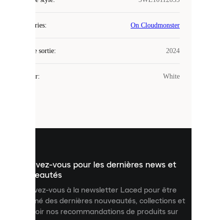
Laced
Catégories
:
On Cloudmonster
utilise
des
Date de sortie
cookies.
:
2024
Les
cookies
Couleur
:
White
sont
de
petits
fichiers
utilisés
pour
vous
présenter
un
Inscrivez-vous pour les dernières news et
contenu
personnalisé
nouveautés
et
Inscrivez-vous à la newsletter Laced pour être
améliorer
informé des dernières nouveautés, collections et
votre
expérience
recevoir nos recommandations de produits sur
sur