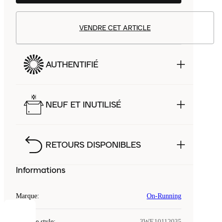
VENDRE CET ARTICLE
AUTHENTIFIÉ
NEUF ET INUTILISÉ
RETOURS DISPONIBLES
Informations
Marque
:
On-Running
COOKIES
Code de style
:
3WE10112035