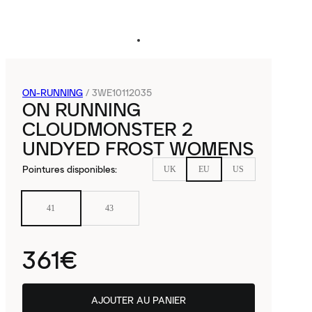
ON-RUNNING
/
3WE10112035
ON RUNNING
CLOUDMONSTER 2
UNDYED FROST WOMENS
Pointures disponibles
:
UK
EU
US
41
43
361€
AJOUTER AU PANIER