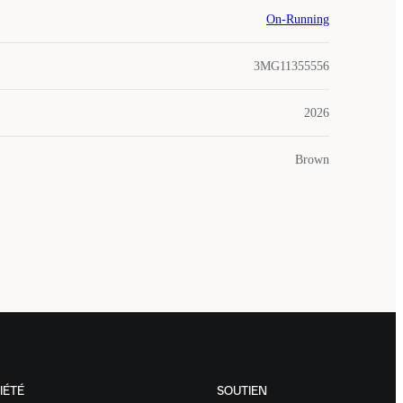
On-Running
3MG11355556
2026
Brown
IÉTÉ
SOUTIEN