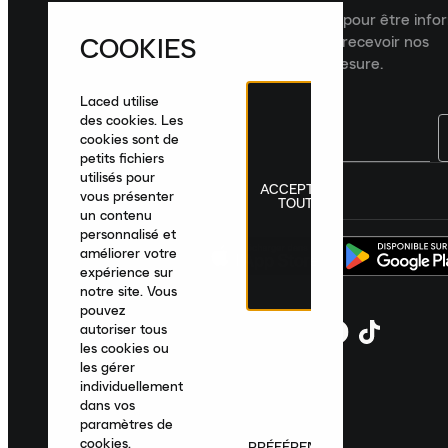
Inscrivez-vous à la newsletter Laced pour être inf
COOKIES
dernières nouveautés, collections et recevoir nos
recommandations de produits sur mesure.
Laced utilise
des cookies. Les
cookies sont de
petits fichiers
utilisés pour
ACCEPTER
France
|
Français
|
€ EUR
vous présenter
TOUT
un contenu
personnalisé et
améliorer votre
expérience sur
notre site. Vous
pouvez
autoriser tous
les cookies ou
les gérer
individuellement
dans vos
paramètres de
cookies.
PRÉFÉRENCES