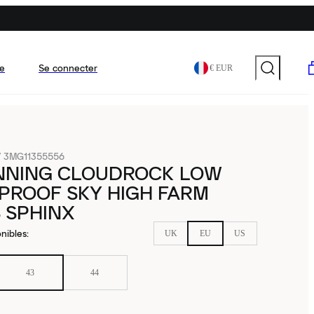
e
Se connecter
€ EUR
/
3MG11355556
NNING CLOUDROCK LOW
PROOF SKY HIGH FARM
 SPHINX
nibles
:
UK
EU
US
43
44