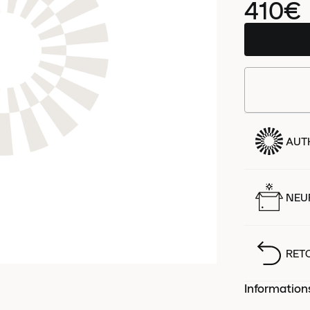
410€
AUT
NEUF
RET
Information