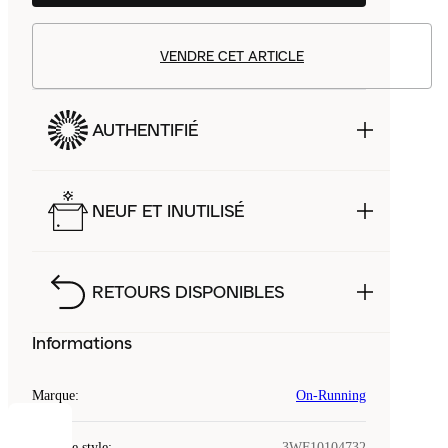
VENDRE CET ARTICLE
AUTHENTIFIÉ
NEUF ET INUTILISÉ
RETOURS DISPONIBLES
Informations
Marque
:
On-Running
COOKIES
Code de style
:
3WF10104732