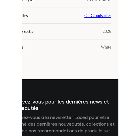
Laced
Catégories
:
On Cloudsurfer
utilise
des
Date de sortie
cookies.
:
2026
Les
cookies
Couleur
:
White
sont
de
petits
fichiers
utilisés
pour
vous
présenter
un
Inscrivez-vous pour les dernières news et
contenu
personnalisé
nouveautés
et
Inscrivez-vous à la newsletter Laced pour être
améliorer
informé des dernières nouveautés, collections et
votre
expérience
recevoir nos recommandations de produits sur
sur