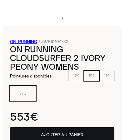
ON-RUNNING
/
3WF10104732
ON RUNNING
CLOUDSURFER 2 IVORY
PEONY WOMENS
Pointures disponibles
:
UK
EU
US
37.5
553€
AJOUTER AU PANIER