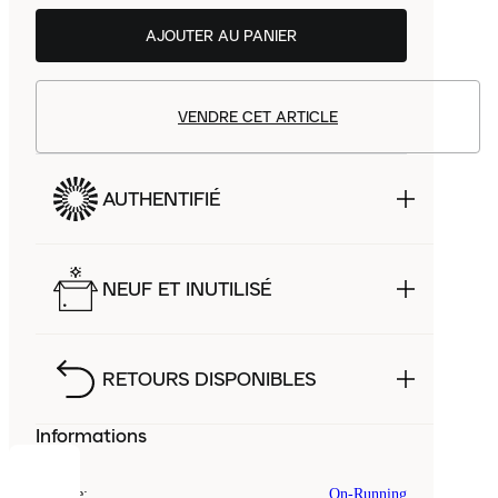
AJOUTER AU PANIER
VENDRE CET ARTICLE
AUTHENTIFIÉ
NEUF ET INUTILISÉ
RETOURS DISPONIBLES
Informations
COOKIES
Marque
:
On-Running