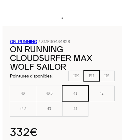
ON-RUNNING
/
3MF30434828
ON RUNNING
CLOUDSURFER MAX
WOLF SAILOR
Pointures disponibles
:
UK
EU
US
40
40.5
41
42
42.5
43
44
332€