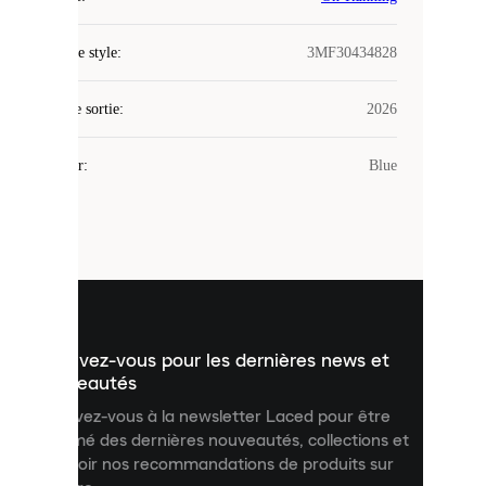
Laced
Code de style
:
3MF30434828
utilise
des
Date de sortie
cookies.
:
2026
Les
cookies
Couleur
:
Blue
sont
de
petits
fichiers
utilisés
pour
vous
présenter
un
Inscrivez-vous pour les dernières news et
contenu
personnalisé
nouveautés
et
Inscrivez-vous à la newsletter Laced pour être
améliorer
informé des dernières nouveautés, collections et
votre
expérience
recevoir nos recommandations de produits sur
sur