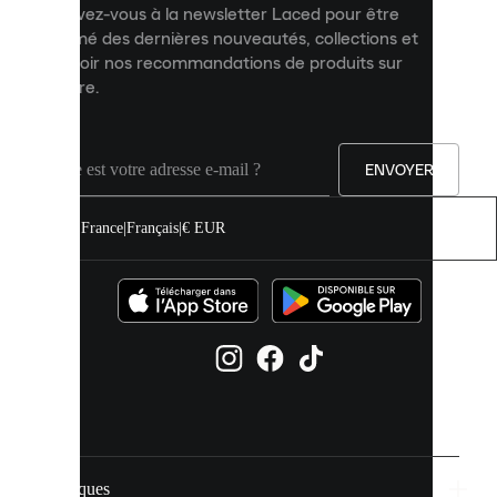
Inscrivez-vous à la newsletter Laced pour être
améliorer
informé des dernières nouveautés, collections et
votre
expérience
recevoir nos recommandations de produits sur
sur
mesure.
notre
site.
Vous
pouvez
ENVOYER
autoriser
tous
les
France
|
Français
|
€ EUR
cookies
ou
les
gérer
individuellement
dans
vos
paramètres
de
cookies.
Marques
En