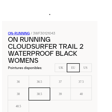
ON-RUNNING
/
3WF30121043
ON RUNNING
CLOUDSURFER TRAIL 2
WATERPROOF BLACK
WOMENS
Pointures disponibles
:
UK
EU
US
36
36.5
37
37.5
38
38.5
39
40
40.5