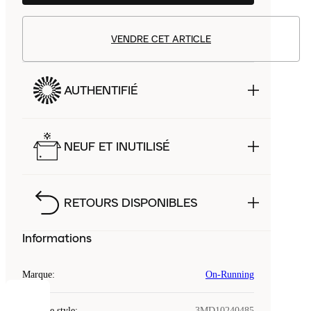
VENDRE CET ARTICLE
AUTHENTIFIÉ
NEUF ET INUTILISÉ
RETOURS DISPONIBLES
Informations
Marque
:
On-Running
COOKIES
Code de style
:
3MD10240485