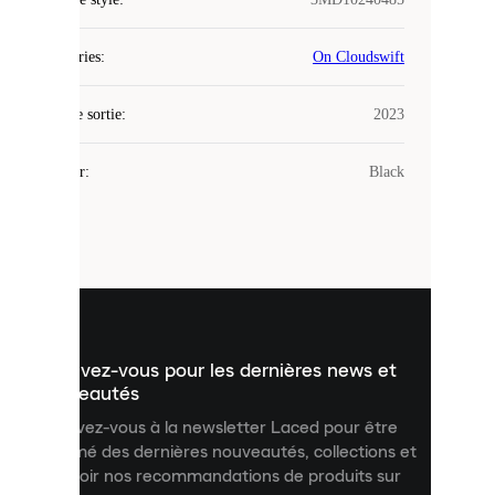
Laced
Catégories
:
On Cloudswift
utilise
des
Date de sortie
cookies.
:
2023
Les
cookies
Couleur
:
Black
sont
de
petits
fichiers
utilisés
pour
vous
présenter
un
Inscrivez-vous pour les dernières news et
contenu
personnalisé
nouveautés
et
Inscrivez-vous à la newsletter Laced pour être
améliorer
informé des dernières nouveautés, collections et
votre
expérience
recevoir nos recommandations de produits sur
sur