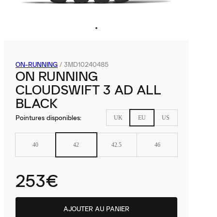
ON-RUNNING
/
3MD10240485
ON RUNNING
CLOUDSWIFT 3 AD ALL
BLACK
Pointures disponibles
:
UK
EU
US
40
42
42.5
46
253€
AJOUTER AU PANIER