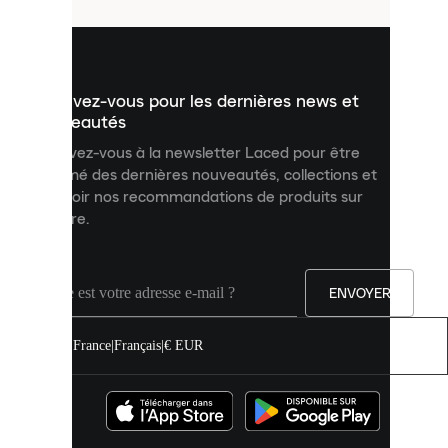
utilisés
pour
vous
présenter
un
Inscrivez-vous pour les dernières news et
contenu
personnalisé
nouveautés
et
Inscrivez-vous à la newsletter Laced pour être
améliorer
informé des dernières nouveautés, collections et
votre
expérience
recevoir nos recommandations de produits sur
sur
mesure.
notre
site.
Vous
pouvez
ENVOYER
autoriser
tous
les
France
|
Français
|
€ EUR
cookies
ou
les
gérer
individuellement