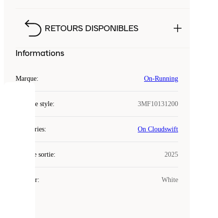
RETOURS DISPONIBLES
Informations
Marque
:
On-Running
COOKIES
Code de style
:
3MF10131200
Laced
Catégories
:
On Cloudswift
utilise
des
Date de sortie
cookies.
:
2025
Les
cookies
Couleur
:
White
sont
de
petits
fichiers