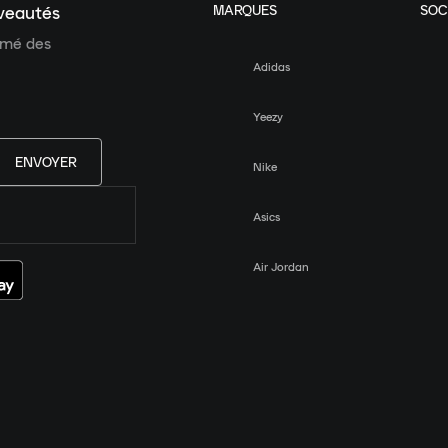
MARQUES
SOC
uveautés
ormé des
Adidas
Yeezy
ENVOYER
Nike
Asics
Air Jordan