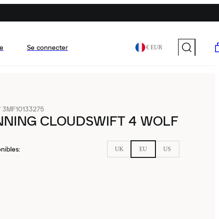
e
Se connecter
€ EUR
/
3MF10133275
NNING CLOUDSWIFT 4 WOLF
nibles
:
UK
EU
US