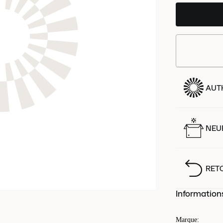
AUT
NEUF
RET
Information
Marque
: