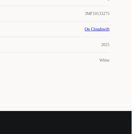
3MF10133275
On Cloudswift
2025
White