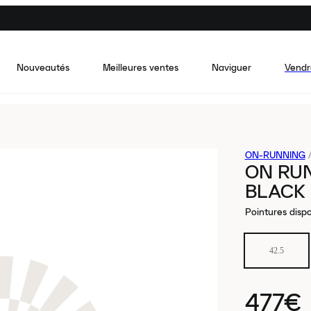
Nouveautés
Meilleures ventes
Naviguer
Vendr
ON-RUNNING
ON RU
BLACK
Pointures dispo
42.5
477€