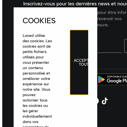
Inscrivez-vous pour les dernières news et no
Inscrivez-vous à la newsletter Laced pour être inf
COOKIES
dernières nouveautés, collections et recevoir nos
recommandations de produits sur mesure.
Laced utilise
des cookies. Les
cookies sont de
petits fichiers
utilisés pour
ACCEPTER
France
|
Français
|
€ EUR
vous présenter
TOUT
un contenu
personnalisé et
améliorer votre
expérience sur
notre site. Vous
pouvez
autoriser tous
les cookies ou
les gérer
individuellement
dans vos