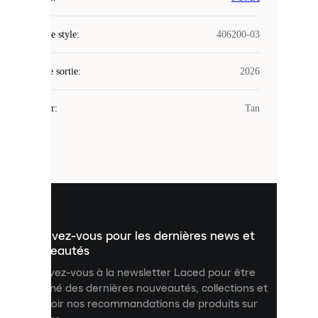
Laced
Code de style
:
406200-03
utilise
des
Date de sortie
cookies.
:
2026
Les
cookies
Couleur
:
Tan
sont
de
petits
fichiers
utilisés
pour
vous
présenter
un
Inscrivez-vous pour les dernières news et
contenu
personnalisé
nouveautés
et
Inscrivez-vous à la newsletter Laced pour être
améliorer
informé des dernières nouveautés, collections et
votre
expérience
recevoir nos recommandations de produits sur
sur