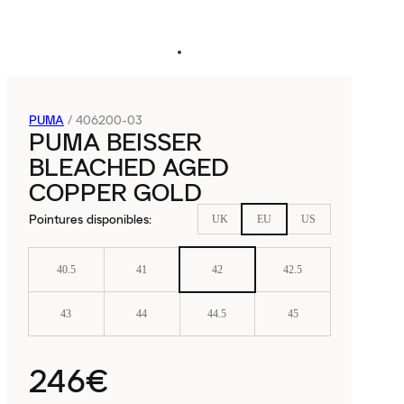
PUMA
/
406200-03
PUMA BEISSER
BLEACHED AGED
COPPER GOLD
Pointures disponibles
:
UK
EU
US
40.5
41
42
42.5
43
44
44.5
45
246€