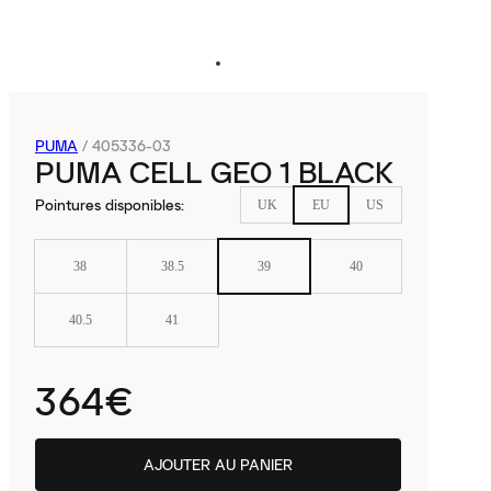
PUMA
/
405336-03
PUMA CELL GEO 1 BLACK
Pointures disponibles
:
UK
EU
US
38
38.5
39
40
40.5
41
364€
AJOUTER AU PANIER