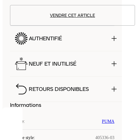
VENDRE CET ARTICLE
AUTHENTIFIÉ
NEUF ET INUTILISÉ
RETOURS DISPONIBLES
Informations
COOKIES
Marque
:
PUMA
Laced
Code de style
:
405336-03