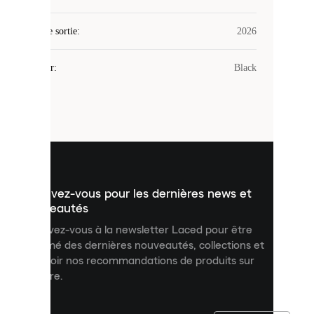
utilise
des
Date de sortie
cookies.
:
2026
Les
cookies
Couleur
:
Black
sont
de
petits
fichiers
utilisés
pour
vous
présenter
un
Inscrivez-vous pour les dernières news et
contenu
personnalisé
nouveautés
et
Inscrivez-vous à la newsletter Laced pour être
améliorer
informé des dernières nouveautés, collections et
votre
expérience
recevoir nos recommandations de produits sur
sur
mesure.
notre
site.
Vous