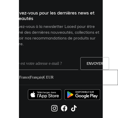
présenter
un
Inscrivez-vous pour les dernières news et
contenu
personnalisé
nouveautés
et
Inscrivez-vous à la newsletter Laced pour être
améliorer
informé des dernières nouveautés, collections et
votre
expérience
recevoir nos recommandations de produits sur
sur
mesure.
notre
site.
Vous
pouvez
ENVOYER
autoriser
tous
les
France
|
Français
|
€ EUR
cookies
ou
les
gérer
individuellement
dans
vos
paramètres