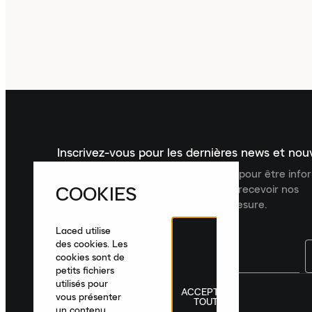
Inscrivez-vous pour les dernières news et no
Inscrivez-vous à la newsletter Laced pour être inf
COOKIES
dernières nouveautés, collections et recevoir nos
recommandations de produits sur mesure.
Laced utilise
des cookies. Les
cookies sont de
petits fichiers
utilisés pour
ACCEPTER
France
|
Français
|
€ EUR
vous présenter
TOUT
un contenu