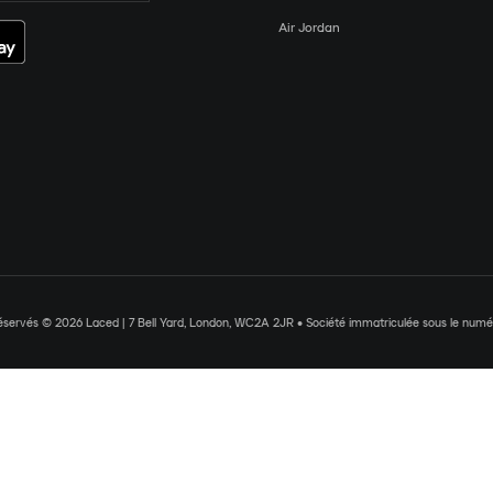
Air Jordan
réservés © 2026 Laced | 7 Bell Yard, London, WC2A 2JR • Société immatriculée sous le nu