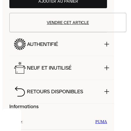
AJOUTER AU PANIER
VENDRE CET ARTICLE
AUTHENTIFIÉ
NEUF ET INUTILISÉ
RETOURS DISPONIBLES
Informations
COOKIES
Marque
:
PUMA