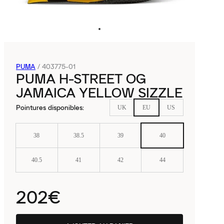
PUMA
/
403775-01
PUMA H-STREET OG
JAMAICA YELLOW SIZZLE
Pointures disponibles
:
UK
EU
US
38
38.5
39
40
40.5
41
42
44
202€