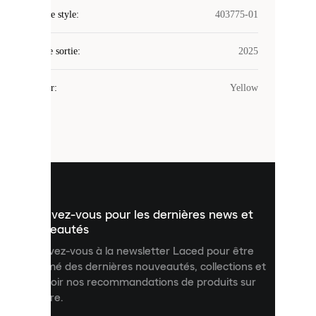
Laced
Code de style
:
403775-01
utilise
des
Date de sortie
cookies.
:
2025
Les
cookies
Couleur
:
Yellow
sont
de
petits
fichiers
utilisés
pour
vous
présenter
un
Inscrivez-vous pour les dernières news et
contenu
personnalisé
nouveautés
et
Inscrivez-vous à la newsletter Laced pour être
améliorer
informé des dernières nouveautés, collections et
votre
expérience
recevoir nos recommandations de produits sur
sur
mesure.
notre