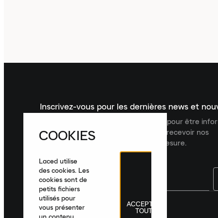
Inscrivez-vous pour les dernières news et no
Inscrivez-vous à la newsletter Laced pour être inf
COOKIES
dernières nouveautés, collections et recevoir nos
recommandations de produits sur mesure.
Laced utilise
des cookies. Les
cookies sont de
petits fichiers
utilisés pour
ACCEPTER
France
|
Français
|
€ EUR
vous présenter
TOUT
un contenu