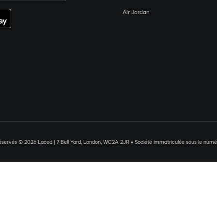
Air Jordan
réservés © 2026 Laced | 7 Bell Yard, London, WC2A 2JR • Société immatriculée sous le nu