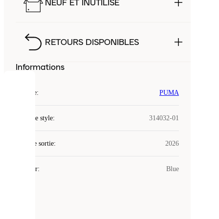
NEUF ET INUTILISÉ
RETOURS DISPONIBLES
Informations
COOKIES
Marque
:
PUMA
Laced
Code de style
:
314032-01
utilise
des
Date de sortie
cookies.
:
2026
Les
cookies
Couleur
:
Blue
sont
de
petits
fichiers
utilisés
pour