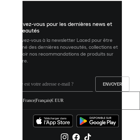
vous
présenter
un
Inscrivez-vous pour les dernières news et
contenu
personnalisé
nouveautés
et
Inscrivez-vous à la newsletter Laced pour être
améliorer
informé des dernières nouveautés, collections et
votre
expérience
recevoir nos recommandations de produits sur
sur
mesure.
notre
site.
Vous
pouvez
ENVOYER
autoriser
tous
les
France
|
Français
|
€ EUR
cookies
ou
les
gérer
individuellement
dans