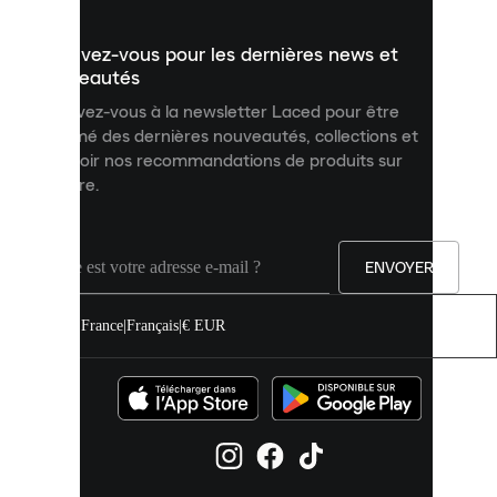
présenter
un
Inscrivez-vous pour les dernières news et
contenu
personnalisé
nouveautés
et
Inscrivez-vous à la newsletter Laced pour être
améliorer
informé des dernières nouveautés, collections et
votre
expérience
recevoir nos recommandations de produits sur
sur
mesure.
notre
site.
Vous
pouvez
ENVOYER
autoriser
tous
les
France
|
Français
|
€ EUR
cookies
ou
les
gérer
individuellement
dans
vos
paramètres