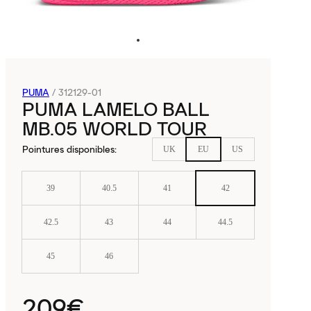
PUMA
/
312129-01
PUMA LAMELO BALL
MB.05 WORLD TOUR
Pointures disponibles
:
UK
EU
US
39
40.5
41
42
42.5
43
44
44.5
45
46
209€