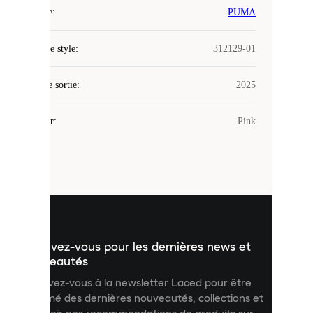
COOKIES
Marque
:
PUMA
Laced
Code de style
:
312129-01
utilise
des
Date de sortie
cookies.
:
2025
Les
cookies
Couleur
:
Pink
sont
de
petits
fichiers
utilisés
pour
vous
présenter
un
Inscrivez-vous pour les dernières news et
contenu
personnalisé
nouveautés
et
Inscrivez-vous à la newsletter Laced pour être
améliorer
informé des dernières nouveautés, collections et
votre
expérience