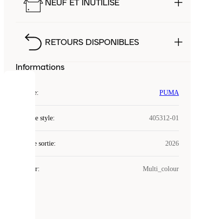
NEUF ET INUTILISÉ
RETOURS DISPONIBLES
Informations
COOKIES
Marque
:
PUMA
Laced
Code de style
:
405312-01
utilise
des
Date de sortie
cookies.
:
2026
Les
cookies
Couleur
:
Multi_colour
sont
de
petits
fichiers
utilisés
pour