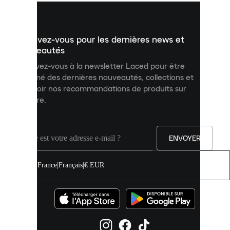
vous
présenter
un
Inscrivez-vous pour les dernières news et
contenu
personnalisé
nouveautés
et
Inscrivez-vous à la newsletter Laced pour être
améliorer
informé des dernières nouveautés, collections et
votre
expérience
recevoir nos recommandations de produits sur
sur
mesure.
notre
site.
Vous
pouvez
ENVOYER
autoriser
tous
les
France
|
Français
|
€ EUR
cookies
ou
les
gérer
individuellement
dans