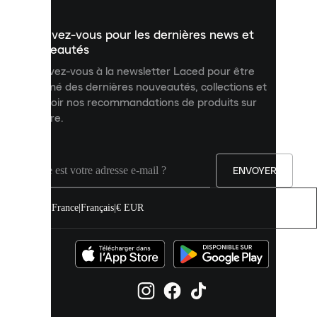
présenter
un
Inscrivez-vous pour les dernières news et
contenu
personnalisé
nouveautés
et
Inscrivez-vous à la newsletter Laced pour être
améliorer
informé des dernières nouveautés, collections et
votre
expérience
recevoir nos recommandations de produits sur
sur
mesure.
notre
site.
Vous
pouvez
ENVOYER
autoriser
tous
les
France
|
Français
|
€ EUR
cookies
ou
les
gérer
individuellement
dans
vos
paramètres