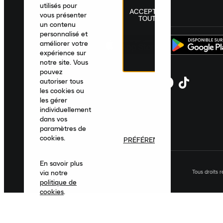
utilisés pour
ACCEPTER
France
|
Français
|
€ EUR
vous présenter
TOUT
un contenu
personnalisé et
améliorer votre
expérience sur
notre site. Vous
pouvez
autoriser tous
les cookies ou
les gérer
individuellement
dans vos
paramètres de
cookies.
PRÉFÉRENCES
En savoir plus
Tous droits 
via notre
politique de
cookies
.