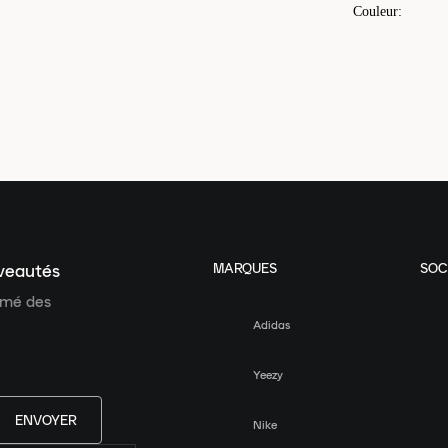
Couleur
:
MARQUES
SOC
uveautés
ormé des
Adidas
Yeezy
ENVOYER
Nike