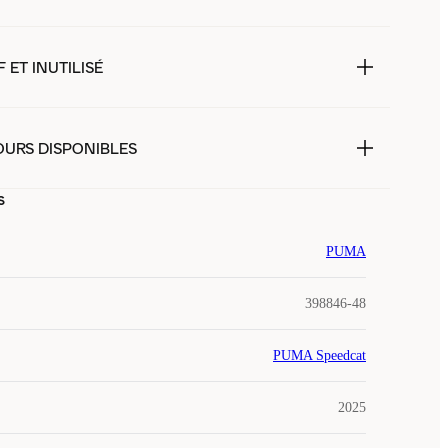
 ET INUTILISÉ
OURS DISPONIBLES
s
PUMA
398846-48
PUMA Speedcat
2025