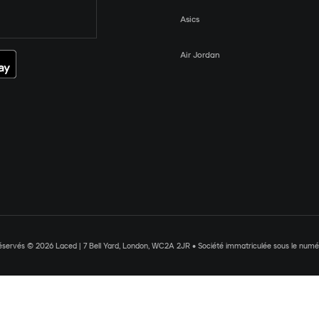
Asics
Air Jordan
réservés © 2026 Laced | 7 Bell Yard, London, WC2A 2JR • Société immatriculée sous le nu