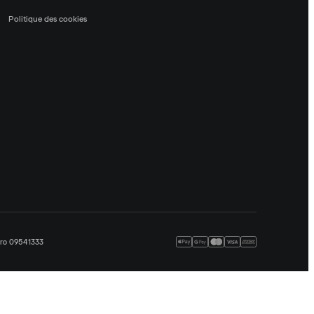
Politique des cookies
méro 09541333