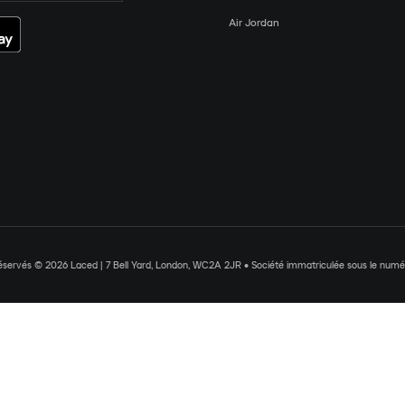
Air Jordan
réservés © 2026 Laced | 7 Bell Yard, London, WC2A 2JR • Société immatriculée sous le nu