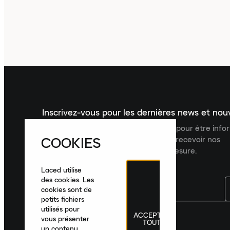
Inscrivez-vous pour les dernières news et no
Inscrivez-vous à la newsletter Laced pour être inf
COOKIES
dernières nouveautés, collections et recevoir nos
recommandations de produits sur mesure.
Laced utilise
des cookies. Les
cookies sont de
petits fichiers
utilisés pour
ACCEPTER
France
|
Français
|
€ EUR
vous présenter
TOUT
un contenu