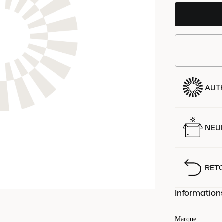
AUT
NEUF
RET
Information
Marque
: