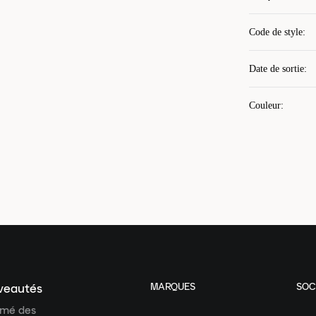
Code de style
:
Date de sortie
:
Couleur
:
MARQUES
SOC
uveautés
ormé des