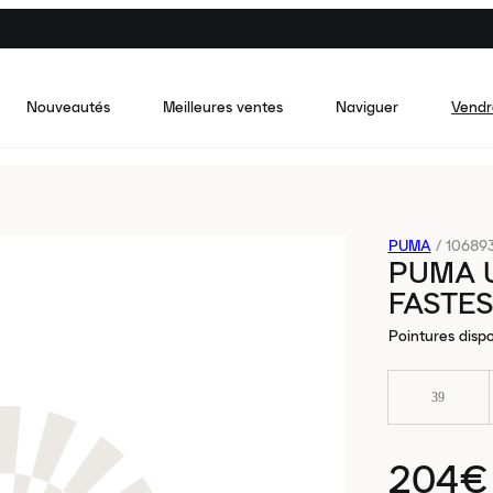
Nouveautés
Meilleures ventes
Naviguer
Vendr
PUMA
/
10689
PUMA U
FASTES
Pointures dispo
39
204€