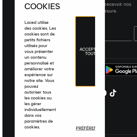
COOKIES
dernières nouveautés, collections et recevoir nos
recommandations de produits sur mesure.
Laced utilise
des cookies. Les
cookies sont de
petits fichiers
utilisés pour
ACCEPTER
France
|
Français
|
€ EUR
vous présenter
TOUT
un contenu
personnalisé et
améliorer votre
expérience sur
notre site. Vous
pouvez
autoriser tous
les cookies ou
les gérer
individuellement
dans vos
paramètres de
cookies.
PRÉFÉRENCES