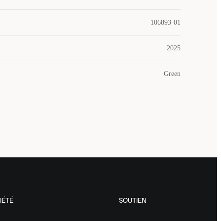
106893-01
2025
Green
IÉTÉ
SOUTIEN