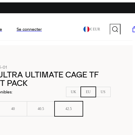
e
Se connecter
€ EUR
3-01
LTRA ULTIMATE CAGE TF
T PACK
nibles
:
UK
EU
US
40
40.5
42.5