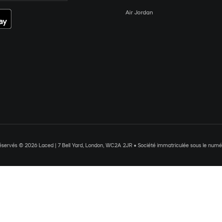
Air Jordan
réservés © 2026 Laced | 7 Bell Yard, London, WC2A 2JR • Société immatriculée sous le nu