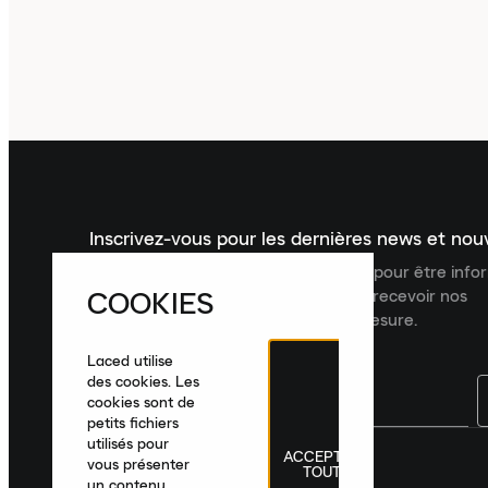
Inscrivez-vous pour les dernières news et no
Inscrivez-vous à la newsletter Laced pour être inf
COOKIES
dernières nouveautés, collections et recevoir nos
recommandations de produits sur mesure.
Laced utilise
des cookies. Les
cookies sont de
petits fichiers
utilisés pour
ACCEPTER
France
|
Français
|
€ EUR
vous présenter
TOUT
un contenu