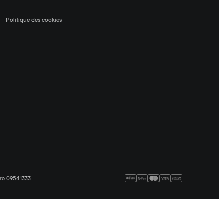
Politique des cookies
méro 09541333