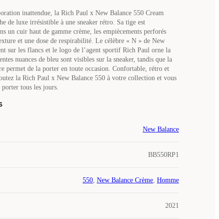
boration inattendue, la Rich Paul x New Balance 550 Cream
e de luxe irrésistible à une sneaker rétro. Sa tige est
ns un cuir haut de gamme crème, les empiècements perforés
exture et une dose de respirabilité. Le célèbre « N » de New
nt sur les flancs et le logo de l’agent sportif Rich Paul orne la
entes nuances de bleu sont visibles sur la sneaker, tandis que la
re permet de la porter en toute occasion. Confortable, rétro et
joutez la Rich Paul x New Balance 550 à votre collection et vous
 porter tous les jours.
s
New Balance
BB550RP1
550
,
New Balance Crème
,
Homme
2021