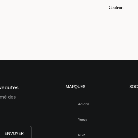
Couleur
:
MARQUES
SOC
uveautés
ormé des
Adidas
Yeezy
ENVOYER
Nike