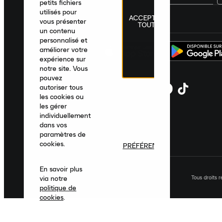
petits fichiers
utilisés pour
ACCEPTER
France
|
Français
|
€ EUR
vous présenter
TOUT
un contenu
personnalisé et
améliorer votre
expérience sur
notre site. Vous
pouvez
autoriser tous
les cookies ou
les gérer
individuellement
dans vos
paramètres de
cookies.
PRÉFÉRENCES
En savoir plus
Tous droits 
via notre
politique de
cookies
.