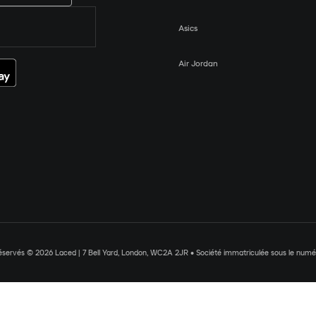
Asics
Air Jordan
réservés © 2026 Laced | 7 Bell Yard, London, WC2A 2JR • Société immatriculée sous le nu