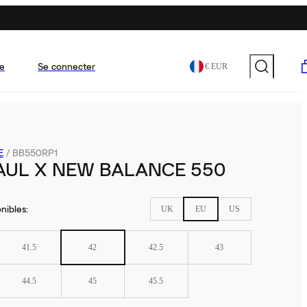
e
Se connecter
€ EUR
E
/
BB550RP1
AUL X NEW BALANCE 550
nibles
:
UK
EU
US
41.5
42
42.5
43
44.5
45
45.5