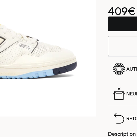
409€
AUT
NEUF
RET
Description