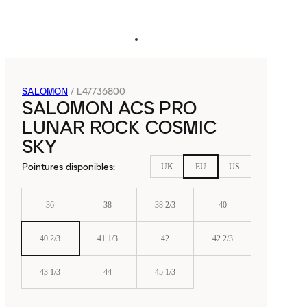
SALOMON
/
L47736800
SALOMON ACS PRO
LUNAR ROCK COSMIC
SKY
Pointures disponibles
:
UK
EU
US
36
38
38 2/3
40
40 2/3
41 1/3
42
42 2/3
43 1/3
44
45 1/3