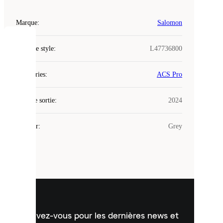
Marque
:
Salomon
COOKIES
Code de style
:
L47736800
Laced
Catégories
:
ACS Pro
utilise
des
Date de sortie
cookies.
:
2024
Les
cookies
Couleur
:
Grey
sont
de
petits
fichiers
utilisés
pour
vous
présenter
un
Inscrivez-vous pour les dernières news et
contenu