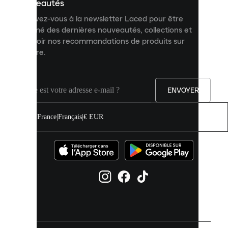
personnalisé
nouveautés
et
Inscrivez-vous à la newsletter Laced pour être
améliorer
informé des dernières nouveautés, collections et
votre
expérience
recevoir nos recommandations de produits sur
sur
mesure.
notre
site.
Vous
pouvez
ENVOYER
autoriser
tous
les
France
|
Français
|
€ EUR
cookies
ou
les
gérer
individuellement
dans
vos
paramètres
de
cookies.