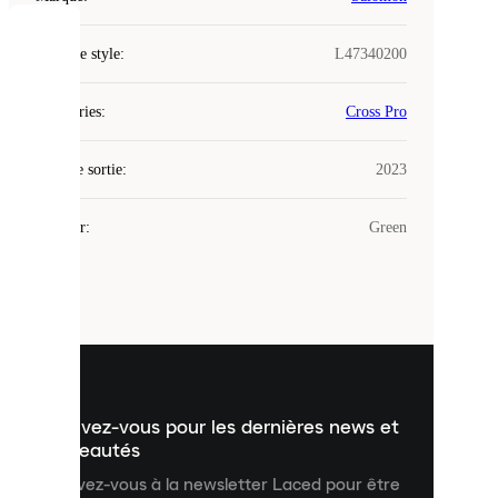
COOKIES
Code de style
:
L47340200
Laced
Catégories
:
Cross Pro
utilise
des
Date de sortie
cookies.
:
2023
Les
cookies
Couleur
:
Green
sont
de
petits
fichiers
utilisés
pour
vous
présenter
un
Inscrivez-vous pour les dernières news et
contenu
personnalisé
nouveautés
et
Inscrivez-vous à la newsletter Laced pour être
améliorer