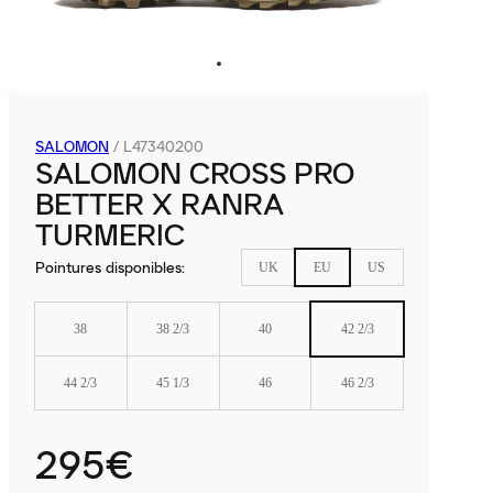
SALOMON
/
L47340200
SALOMON CROSS PRO
BETTER X RANRA
TURMERIC
Pointures disponibles
:
UK
EU
US
38
38 2/3
40
42 2/3
44 2/3
45 1/3
46
46 2/3
295€