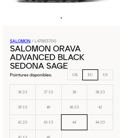
SALOMON
/
L47853700
SALOMON ORAVA
ADVANCED BLACK
SEDONA SAGE
Pointures disponibles
:
UK
EU
US
36 2/3
37 1/3
38
38 2/3
39 1/3
40
40 2/3
42
42 2/3
43 1/3
44
44 2/3
45 1/3
46