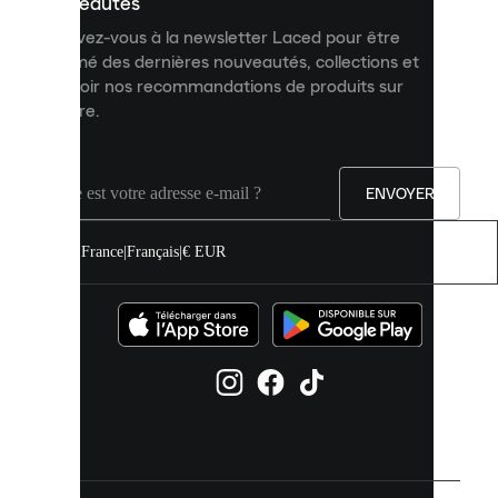
nouveautés
et
Inscrivez-vous à la newsletter Laced pour être
améliorer
informé des dernières nouveautés, collections et
votre
expérience
recevoir nos recommandations de produits sur
sur
mesure.
notre
site.
Vous
pouvez
ENVOYER
autoriser
tous
les
France
|
Français
|
€ EUR
cookies
ou
les
gérer
individuellement
dans
vos
paramètres
de
cookies.