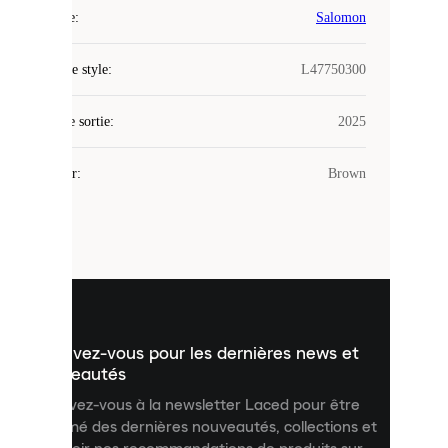
COOKIES
Marque
:
Salomon
Laced
Code de style
:
L47750300
utilise
des
Date de sortie
cookies.
:
2025
Les
cookies
Couleur
:
Brown
sont
de
petits
fichiers
utilisés
pour
vous
présenter
un
Inscrivez-vous pour les dernières news et
contenu
personnalisé
nouveautés
et
Inscrivez-vous à la newsletter Laced pour être
améliorer
informé des dernières nouveautés, collections et
votre
expérience