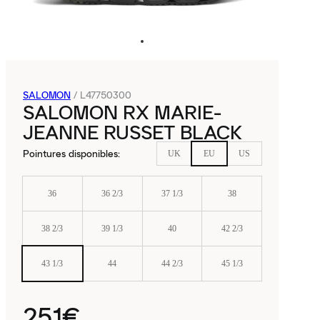
SALOMON
/
L47750300
SALOMON RX MARIE-
JEANNE RUSSET BLACK
Pointures disponibles
:
UK
EU
US
36
36 2/3
37 1/3
38
38 2/3
39 1/3
40
42 2/3
43 1/3
44
44 2/3
45 1/3
251€