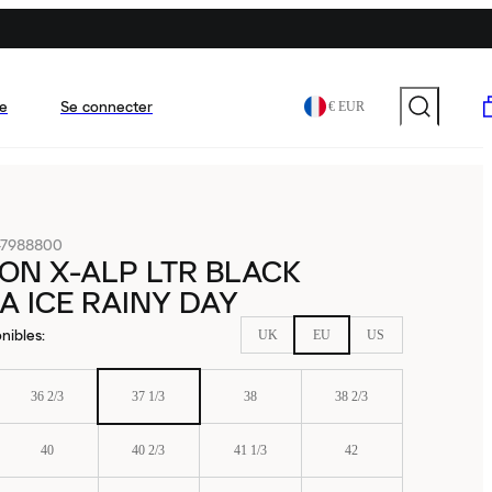
e
Se connecter
€ EUR
47988800
ON X-ALP LTR BLACK
A ICE RAINY DAY
nibles
:
UK
EU
US
36 2/3
37 1/3
38
38 2/3
40
40 2/3
41 1/3
42