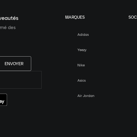
MARQUES
SOC
uveautés
ormé des
Adidas
Yeezy
ENVOYER
Nike
Asics
Air Jordan