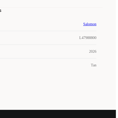
s
Salomon
L47988800
2026
Tan