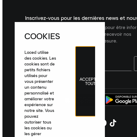
Inscrivez-vous pour les dernières news et no
Inscrivez-vous à la newsletter Laced pour être inf
COOKIES
dernières nouveautés, collections et recevoir nos
recommandations de produits sur mesure.
Laced utilise
des cookies. Les
cookies sont de
petits fichiers
utilisés pour
ACCEPTER
France
|
Français
|
€ EUR
vous présenter
TOUT
un contenu
personnalisé et
améliorer votre
expérience sur
notre site. Vous
pouvez
autoriser tous
les cookies ou
les gérer