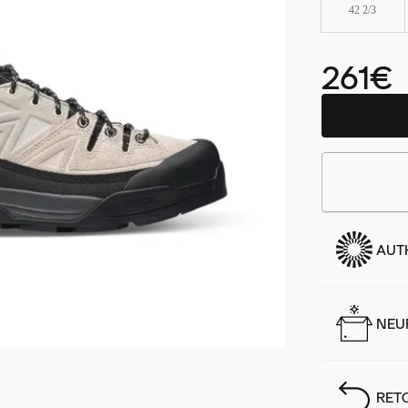
42 2/3
261€
AUT
NEUF
RET