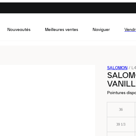
Nouveautés
Meilleures ventes
Naviguer
Vendr
SALOMON
/
L
SALOM
VANILL
Pointures dispo
36
39 1/3