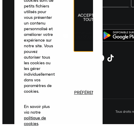
cookies sont de
petits fichiers
utilisés pour
ACCEPTER
France
|
Français
|
€ EUR
vous présenter
TOUT
un contenu
personnalisé et
améliorer votre
expérience sur
notre site. Vous
pouvez
autoriser tous
les cookies ou
les gérer
individuellement
dans vos
paramètres de
cookies.
PRÉFÉRENCES
En savoir plus
Tous droits 
via notre
politique de
cookies
.