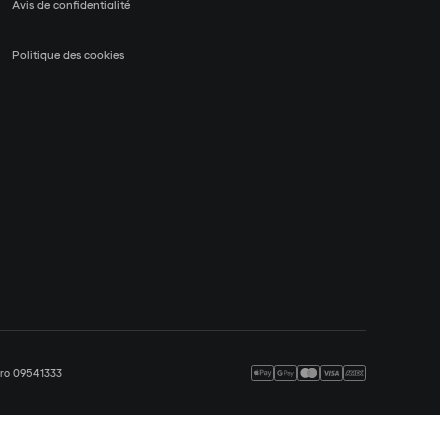
Avis de confidentialité
Politique des cookies
méro 09541333