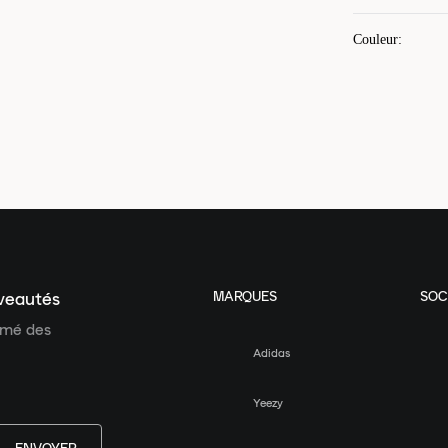
Couleur
:
MARQUES
SOC
uveautés
ormé des
Adidas
Yeezy