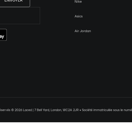
ENVOYER
Nike
Asics
Air Jordan
réservés © 2026 Laced | 7 Bell Yard, London, WC2A 2JR • Société immatriculée sous le nu