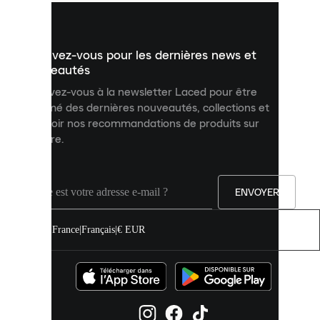
vous
présenter
un
Inscrivez-vous pour les dernières news et
contenu
personnalisé
nouveautés
et
Inscrivez-vous à la newsletter Laced pour être
améliorer
informé des dernières nouveautés, collections et
votre
expérience
recevoir nos recommandations de produits sur
sur
mesure.
notre
site.
Vous
pouvez
ENVOYER
autoriser
tous
les
France
|
Français
|
€ EUR
cookies
ou
les
gérer
individuellement
dans