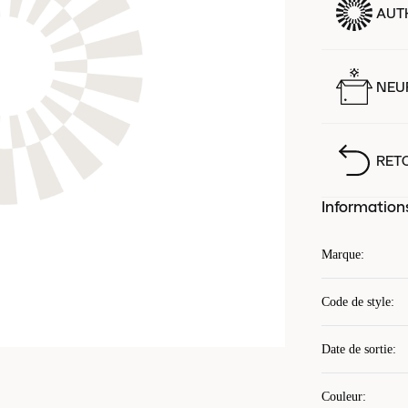
AUT
NEUF
RET
Information
Marque
:
Code de style
:
Date de sortie
:
Couleur
: