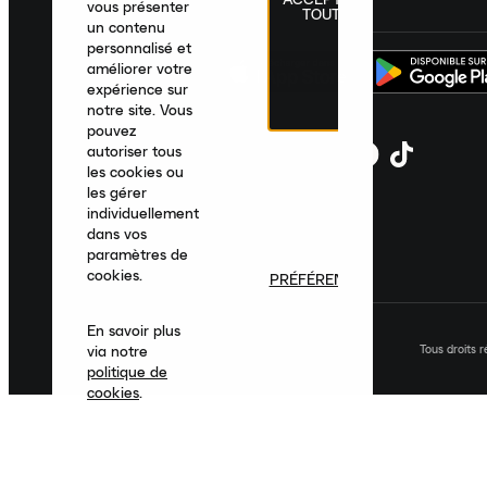
France
|
Français
|
€ EUR
vous présenter
TOUT
un contenu
personnalisé et
améliorer votre
expérience sur
notre site. Vous
pouvez
autoriser tous
les cookies ou
les gérer
individuellement
dans vos
paramètres de
cookies.
PRÉFÉRENCES
En savoir plus
Tous droits 
via notre
politique de
cookies
.