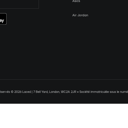
Asics
Air Jordan
réservés © 2026 Laced | 7 Bell Yard, London, WC2A 2JR • Société immatriculée sous le nu