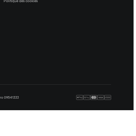
Politique des cookies
méro 09541333